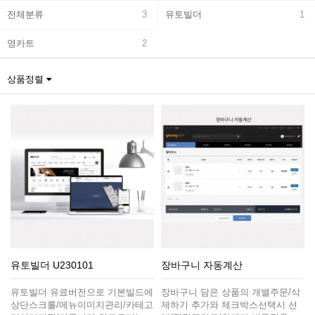
전체분류
3
유토빌더
1
영카트
2
상품정렬
유토빌더 U230101
장바구니 자동계산
유토빌더 유료버전으로 기본빌드에
장바구니 담은 상품의 개별주문/삭
상단스크롤/메뉴이미지관리/카테고
제하기 추가와 체크박스선택시 선